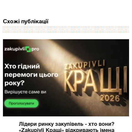
Схожі публікації
Лідери ринку закупівель - хто вони?
«Zakupivli Кращі» відкривають імена