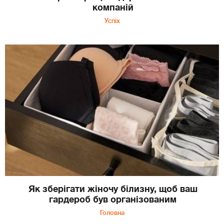
компаній
Успіх
Як зберігати жіночу білизну, щоб ваш
гардероб був організованим
Головна