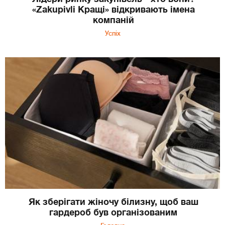
«Zakupivli Кращі» відкривають імена
компаній
Успіх
Як зберігати жіночу білизну, щоб ваш
гардероб був організованим