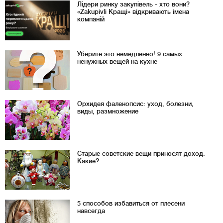
Лідери ринку закупівель - хто вони?
«Zakupivli Кращі» відкривають імена
компаній
Уберите это немедленно! 9 самых
ненужных вещей на кухне
Орхидея фаленопсис: уход, болезни,
виды, размножение
Старые советские вещи приносят доход.
Какие?
5 способов избавиться от плесени
навсегда