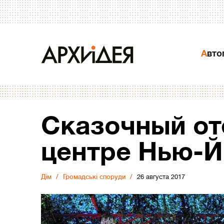
Авт
Сказочный от
центре Нью-Й
Дiм
Громадські споруди
26 августа 2017