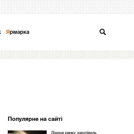
к
Ярмарка
Популярне на сайті
Лідери ринку закупівель