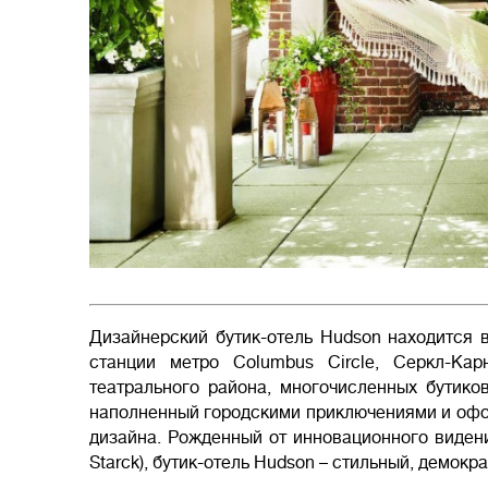
Дизайнерский бутик-отель Hudson находится в
станции метро Columbus Circle, Серкл-Карн
театрального района, многочисленных бутико
наполненный городскими приключениями и офо
дизайна. Рожденный от инновационного видени
Starck), бутик-отель Hudson – стильный, демок