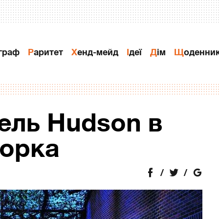
ограф
Раритет
Хенд-мейд
Ідеї
Дiм
Щоденни
ель Hudson в
орка