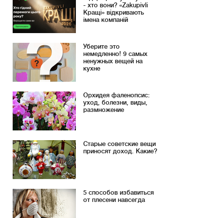
- хто вони? «Zakupivli
Кращі» відкривають
імена компаній
Уберите это
немедленно! 9 самых
ненужных вещей на
кухне
Орхидея фаленопсис:
уход, болезни, виды,
размножение
Старые советские вещи
приносят доход. Какие?
5 способов избавиться
от плесени навсегда