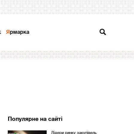
к
Ярмарка
Популярне на сайті
Лідери ринку закупівель