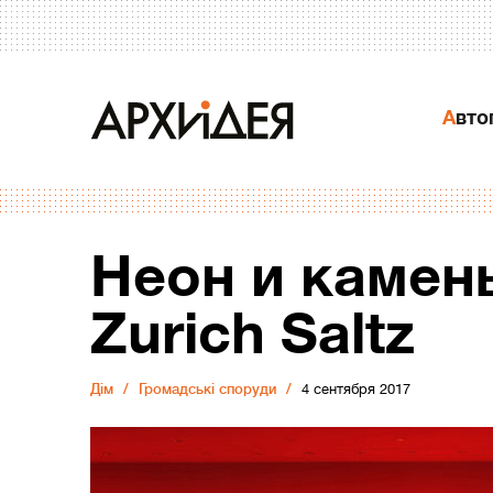
Авт
Неон и камен
Zurich Saltz
Дiм
Громадські споруди
4 сентября 2017