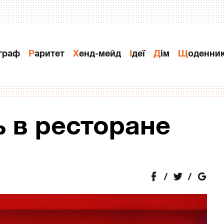
ограф
Раритет
Хенд-мейд
Ідеї
Дiм
Щоденни
ь в ресторане