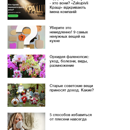
- хто вони? «Zakupivli
Кращі» відкривають
імена компаній
Уберите это
немедленно! 9 самых
ненужных вещей на
кухне
Орхидея фаленопсис:
уход, болезни, виды,
размножение
Старые советские вещи
приносят доход. Какие?
5 способов избавиться
от плесени навсегда