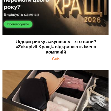
Лідери ринку закупівель - хто вони?
«Zakupivli Кращі» відкривають імена
компаній
Успіх