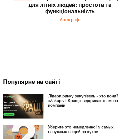
для літніх людей: простота та
функціональність
Автограф
Популярне на сайті
Лідери ринку закупівель - хто вони?
«Zakupivli Кращі» відкривають імена
компаній
Уберите это немедленно! 9 самых
ненужных вещей на кухне