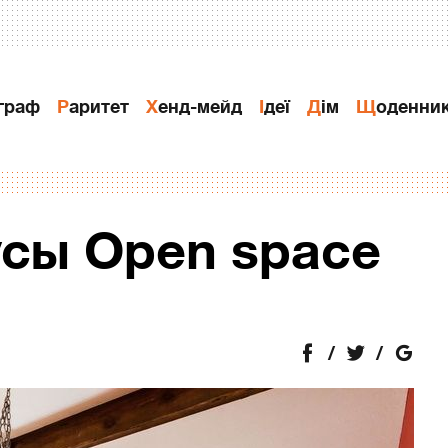
ограф
Раритет
Хенд-мейд
Ідеї
Дiм
Щоденни
сы Open space