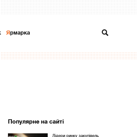
к
Ярмарка
Популярне на сайті
Лідери ринку закупівель