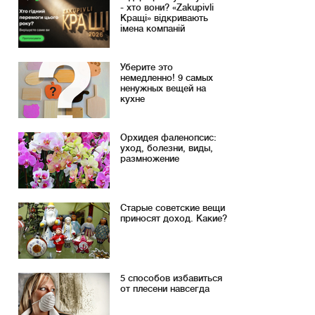
- хто вони? «Zakupivli
Кращі» відкривають
імена компаній
Уберите это
немедленно! 9 самых
ненужных вещей на
кухне
Орхидея фаленопсис:
уход, болезни, виды,
размножение
Старые советские вещи
приносят доход. Какие?
5 способов избавиться
от плесени навсегда