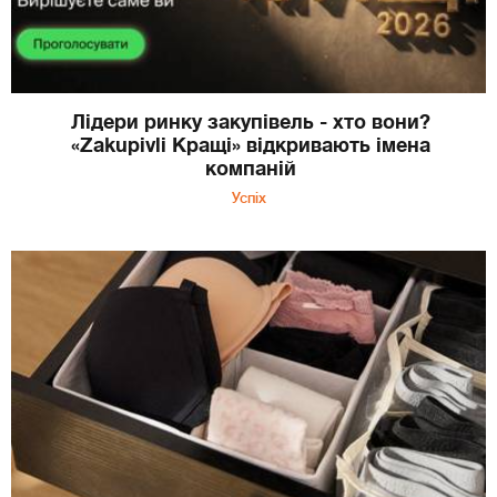
Лідери ринку закупівель - хто вони?
«Zakupivli Кращі» відкривають імена
компаній
Успіх