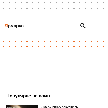
к
Ярмарка
Популярне на сайті
Лідери ринку закупівель