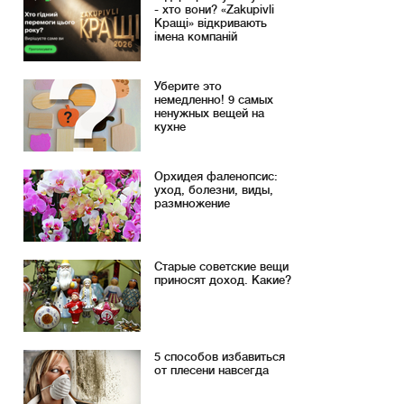
- хто вони? «Zakupivli
Кращі» відкривають
імена компаній
Уберите это
немедленно! 9 самых
ненужных вещей на
кухне
Орхидея фаленопсис:
уход, болезни, виды,
размножение
Старые советские вещи
приносят доход. Какие?
5 способов избавиться
от плесени навсегда