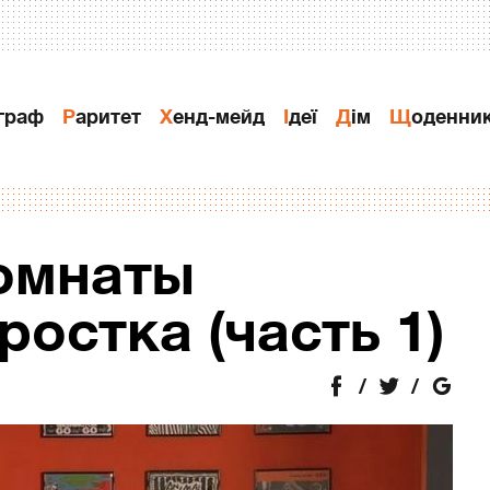
ограф
Раритет
Хенд-мейд
Ідеї
Дiм
Щоденни
комнаты
остка (часть 1)