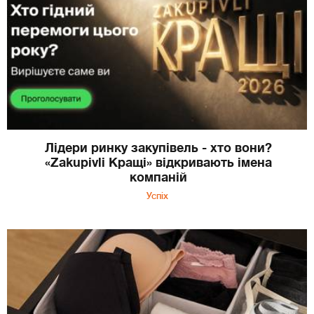
Лідери ринку закупівель - хто вони?
«Zakupivli Кращі» відкривають імена
компаній
Успіх