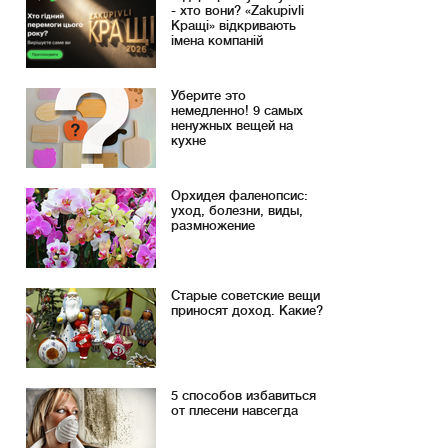
- хто вони? «Zakupivli
Кращі» відкривають
імена компаній
Уберите это
немедленно! 9 самых
ненужных вещей на
кухне
Орхидея фаленопсис:
уход, болезни, виды,
размножение
Старые советские вещи
приносят доход. Какие?
5 способов избавиться
от плесени навсегда