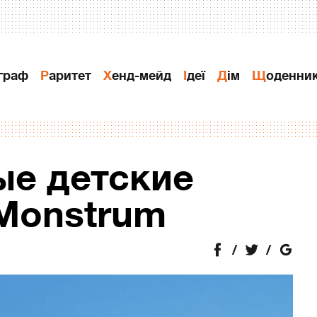
ограф
Раритет
Хенд-мейд
Ідеї
Дiм
Щоденни
е детские
Monstrum