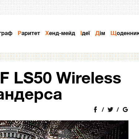
ограф
Раритет
Хенд-мейд
Ідеї
Дiм
Щоденни
 LS50 Wireless
андерса