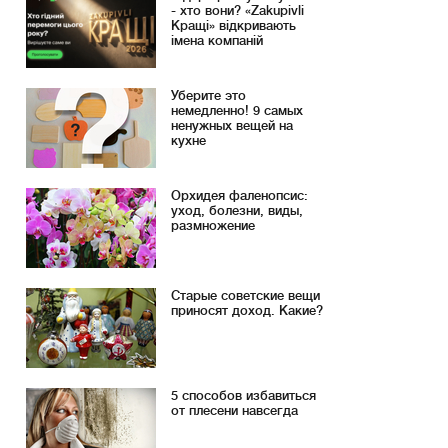
- хто вони? «Zakupivli
Кращі» відкривають
імена компаній
Уберите это
немедленно! 9 самых
ненужных вещей на
кухне
Орхидея фаленопсис:
уход, болезни, виды,
размножение
Старые советские вещи
приносят доход. Какие?
5 способов избавиться
от плесени навсегда