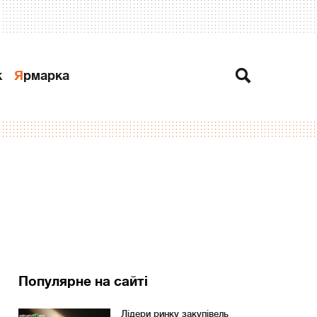
к
Ярмарка
Популярне на сайті
Лідери ринку закупівель