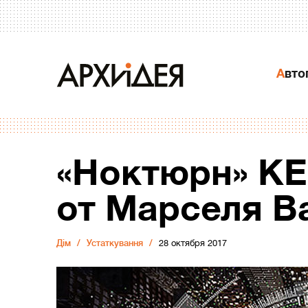
Авт
«Ноктюрн» KEF
от Марселя В
Дiм
Устаткування
28 октября 2017