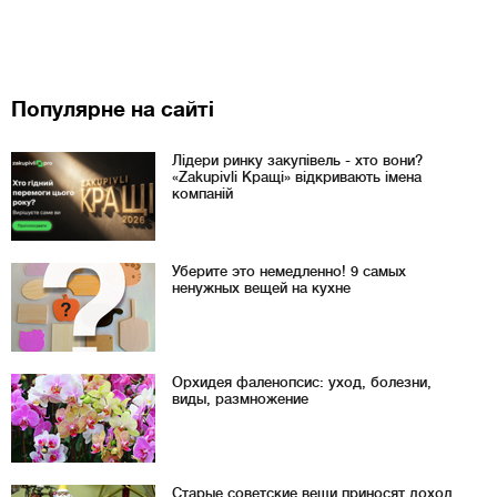
Популярне на сайті
Лідери ринку закупівель - хто вони?
«Zakupivli Кращі» відкривають імена
компаній
Уберите это немедленно! 9 самых
ненужных вещей на кухне
Орхидея фаленопсис: уход, болезни,
виды, размножение
Старые советские вещи приносят доход.