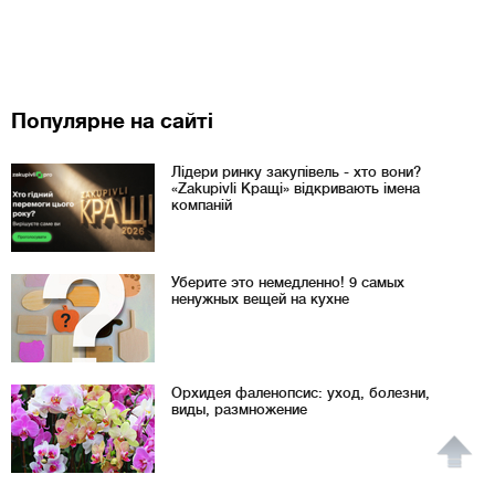
Популярне на сайті
Лідери ринку закупівель - хто вони?
«Zakupivli Кращі» відкривають імена
компаній
Уберите это немедленно! 9 самых
ненужных вещей на кухне
Орхидея фаленопсис: уход, болезни,
виды, размножение