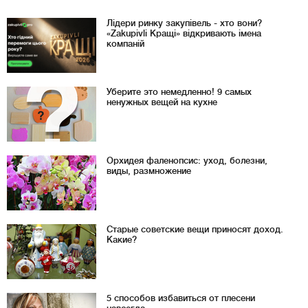
Лідери ринку закупівель - хто вони?
«Zakupivli Кращі» відкривають імена
компаній
Уберите это немедленно! 9 самых
ненужных вещей на кухне
Орхидея фаленопсис: уход, болезни,
виды, размножение
Старые советские вещи приносят доход.
Какие?
5 способов избавиться от плесени