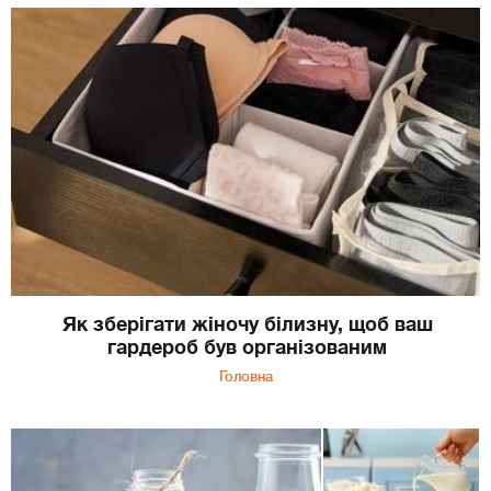
Як зберігати жіночу білизну, щоб ваш
гардероб був організованим
Головна