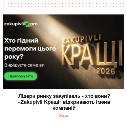
Лідери ринку закупівель - хто вони?
«Zakupivli Кращі» відкривають імена
компаній
Успіх