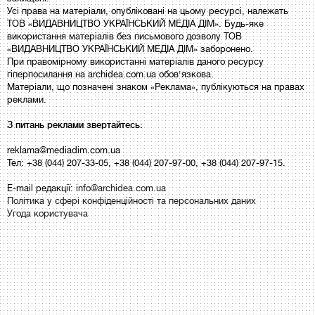
Усі права на матеріали, опубліковані на цьому ресурсі, належать
ТОВ «ВИДАВНИЦТВО УКРАЇНСЬКИЙ МЕДІА ДІМ». Будь-яке
використання матеріалів без письмового дозволу ТОВ
«ВИДАВНИЦТВО УКРАЇНСЬКИЙ МЕДІА ДІМ» заборонено.
При правомірному використанні матеріалів даного ресурсу
гіперпосилання на archidea.com.ua обов'язкова.
Матеріали, що позначені знаком «Реклама», публікуються на правах
реклами.
З питань реклами звертайтесь:
reklama@mediadim.com.ua
Тел: +38 (044) 207-33-05, +38 (044) 207-97-00, +38 (044) 207-97-15.
E-mail редакції:
info@archidea.com.ua
Політика у сфері конфіденційності та персональних даних
Угода користувача