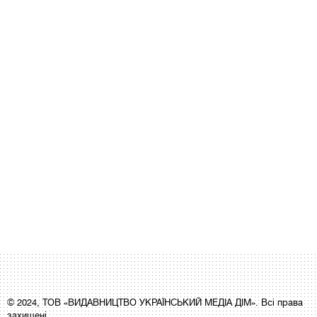
© 2024, ТОВ «ВИДАВНИЦТВО УКРАЇНСЬКИЙ МЕДІА ДІМ». Всі права
захищені.