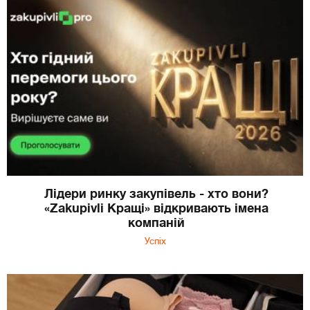
Лідери ринку закупівель - хто вони?
«Zakupivli Кращі» відкривають імена
компаній
Успіх