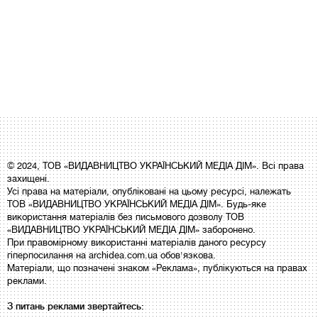
© 2024, ТОВ «ВИДАВНИЦТВО УКРАЇНСЬКИЙ МЕДІА ДІМ». Всі права
захищені.
Усі права на матеріали, опубліковані на цьому ресурсі, належать
ТОВ «ВИДАВНИЦТВО УКРАЇНСЬКИЙ МЕДІА ДІМ». Будь-яке
використання матеріалів без письмового дозволу ТОВ
«ВИДАВНИЦТВО УКРАЇНСЬКИЙ МЕДІА ДІМ» заборонено.
При правомірному використанні матеріалів даного ресурсу
гіперпосилання на archidea.com.ua обов'язкова.
Матеріали, що позначені знаком «Реклама», публікуються на правах
реклами.
З питань реклами звертайтесь: