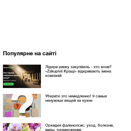
Популярне на сайті
Лідери ринку закупівель - хто вони?
«Zakupivli Кращі» відкривають імена
компаній
Уберите это немедленно! 9 самых
ненужных вещей на кухне
Орхидея фаленопсис: уход, болезни,
виды, размножение