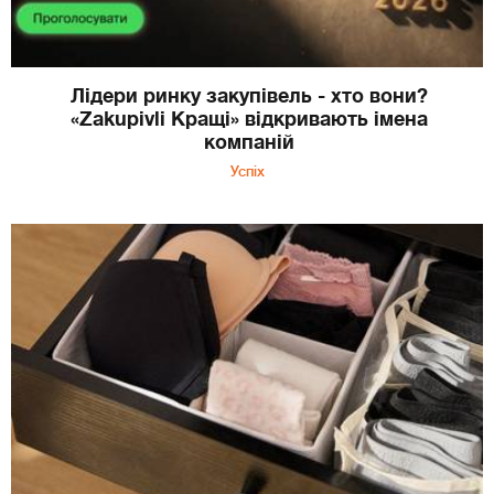
Лідери ринку закупівель - хто вони?
«Zakupivli Кращі» відкривають імена
компаній
Успіх