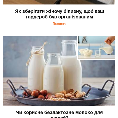
Як зберігати жіночу білизну, щоб ваш
гардероб був організованим
Головна
Чи корисне безлактозне молоко для
людей?