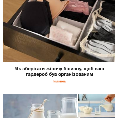
Як зберігати жіночу білизну, щоб ваш
гардероб був організованим
Головна