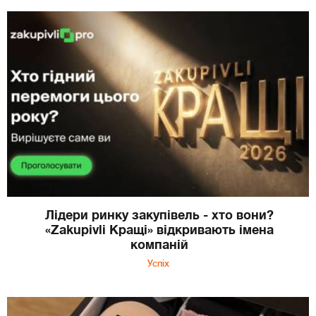
Лідери ринку закупівель - хто вони?
«Zakupivli Кращі» відкривають імена
компаній
Успіх