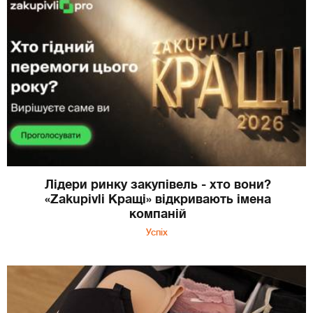
Лідери ринку закупівель - хто вони?
«Zakupivli Кращі» відкривають імена
компаній
Успіх