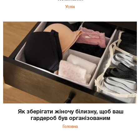
Успіх
Як зберігати жіночу білизну, щоб ваш
гардероб був організованим
Головна