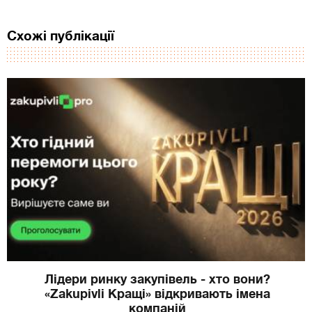
Схожі публікації
Лідери ринку закупівель - хто вони?
«Zakupivli Кращі» відкривають імена
компаній