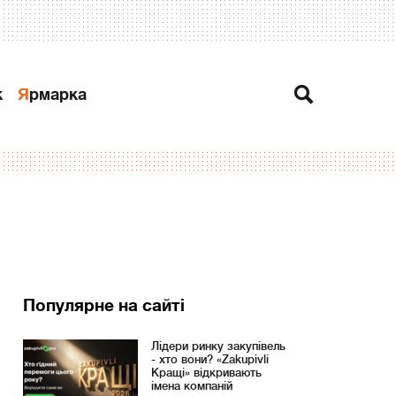
к
Ярмарка
Популярне на сайті
Лідери ринку закупівель
- хто вони? «Zakupivli
Кращі» відкривають
імена компаній