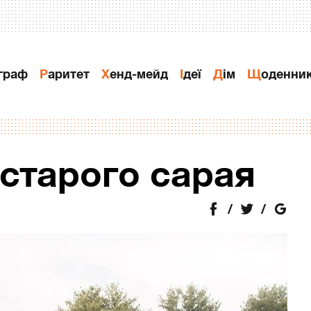
ограф
Раритет
Хенд-мейд
Ідеї
Дiм
Щоденни
 старого сарая