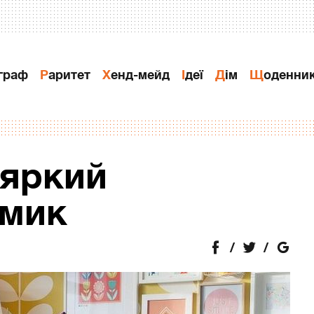
ограф
Раритет
Хенд-мейд
Ідеї
Дiм
Щоденни
 яркий
омик