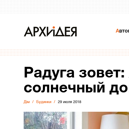
Авт
Радуга зовет:
солнечный д
Дiм
Будинки
29 июля 2018