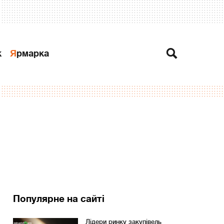
к
Ярмарка
Популярне на сайті
Лідери ринку закупівель