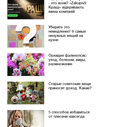
- хто вони? «Zakupivli
Кращі» відкривають
імена компаній
Уберите это
немедленно! 9 самых
ненужных вещей на
кухне
Орхидея фаленопсис:
уход, болезни, виды,
размножение
Старые советские вещи
приносят доход. Какие?
5 способов избавиться
от плесени навсегда