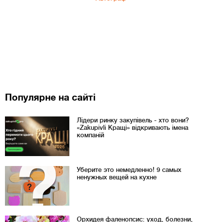
Популярне на сайті
Лідери ринку закупівель - хто вони?
«Zakupivli Кращі» відкривають імена
компаній
Уберите это немедленно! 9 самых
ненужных вещей на кухне
Орхидея фаленопсис: уход, болезни,