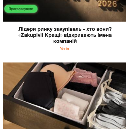
Лідери ринку закупівель - хто вони?
«Zakupivli Кращі» відкривають імена
компаній
Успіх