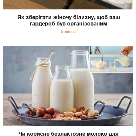
Як зберігати жіночу білизну, щоб ваш
гардероб був організованим
Головна
Чи корисне безлактозне молоко для