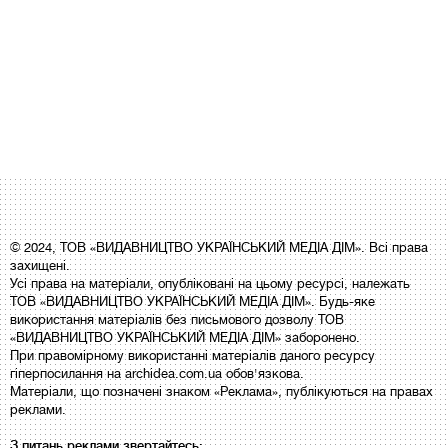
© 2024, ТОВ «ВИДАВНИЦТВО УКРАЇНСЬКИЙ МЕДІА ДІМ». Всі права
захищені.
Усі права на матеріали, опубліковані на цьому ресурсі, належать
ТОВ «ВИДАВНИЦТВО УКРАЇНСЬКИЙ МЕДІА ДІМ». Будь-яке
використання матеріалів без письмового дозволу ТОВ
«ВИДАВНИЦТВО УКРАЇНСЬКИЙ МЕДІА ДІМ» заборонено.
При правомірному використанні матеріалів даного ресурсу
гіперпосилання на archidea.com.ua обов'язкова.
Матеріали, що позначені знаком «Реклама», публікуються на правах
реклами.
З питань реклами звертайтесь: