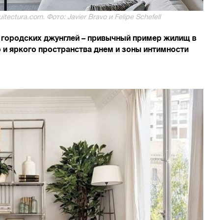
tectura.com. Фото: Javier Bravo и Felipe Schefell
е городских джунглей – привычный пример жилищ в
 и яркого пространства днем и зоны интимности