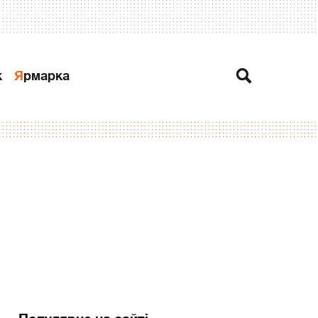
к
Ярмарка