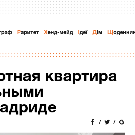
ограф
Раритет
Хенд-мейд
Ідеї
Дiм
Щоденни
ютная квартира
ьными
Мадриде