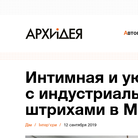
Авт
Интимная и у
с индустриал
штрихами в 
Дiм
Інтер'єри
12 сентября 2019