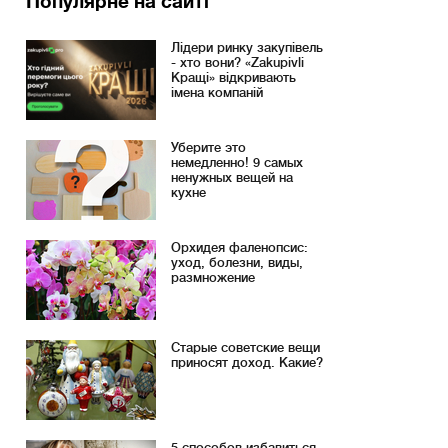
Популярне на сайті
Лідери ринку закупівель
- хто вони? «Zakupivli
Кращі» відкривають
імена компаній
Уберите это
немедленно! 9 самых
ненужных вещей на
кухне
Орхидея фаленопсис:
уход, болезни, виды,
размножение
Старые советские вещи
приносят доход. Какие?
5 способов избавиться