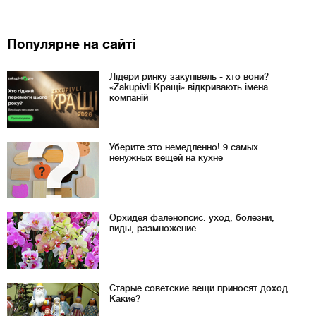
Популярне на сайті
Лідери ринку закупівель - хто вони?
«Zakupivli Кращі» відкривають імена
компаній
Уберите это немедленно! 9 самых
ненужных вещей на кухне
Орхидея фаленопсис: уход, болезни,
виды, размножение
Старые советские вещи приносят доход.
Какие?