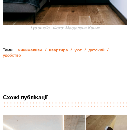
Lys studio . Фото: Магдалена Каник
Теми:
минимализм
квартира
уют
датский
удобство
Схожі публікації