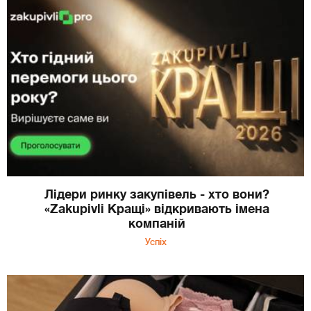
Лідери ринку закупівель - хто вони?
«Zakupivli Кращі» відкривають імена
компаній
Успіх