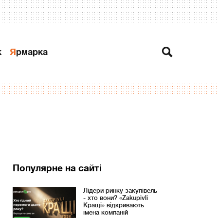
к
Ярмарка
Популярне на сайті
Лідери ринку закупівель
- хто вони? «Zakupivli
Кращі» відкривають
імена компаній