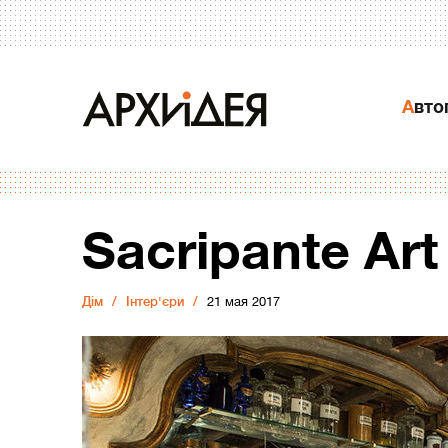
Авт
Sacripante Art
Дiм
Інтер'єри
21 мая 2017