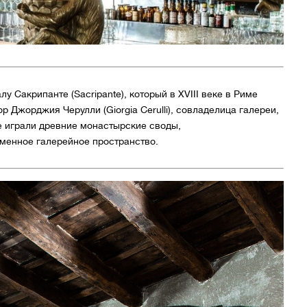
 Сакрипанте (Sacripante), который в XVIII веке в Риме
р Джорджия Черулли (Giorgia Cerulli), совладелица галереи,
е играли древние монастырские своды,
менное галерейное пространство.