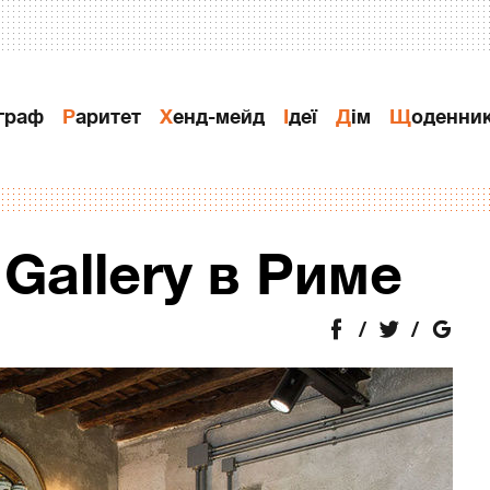
ограф
Раритет
Хенд-мейд
Ідеї
Дiм
Щоденни
 Gallery в Риме