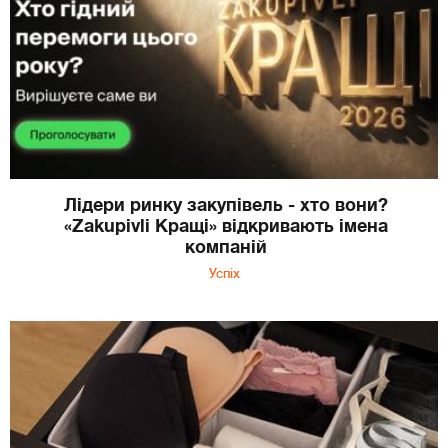
Лідери ринку закупівель - хто вони?
«Zakupivli Кращі» відкривають імена
компаній
Успіх