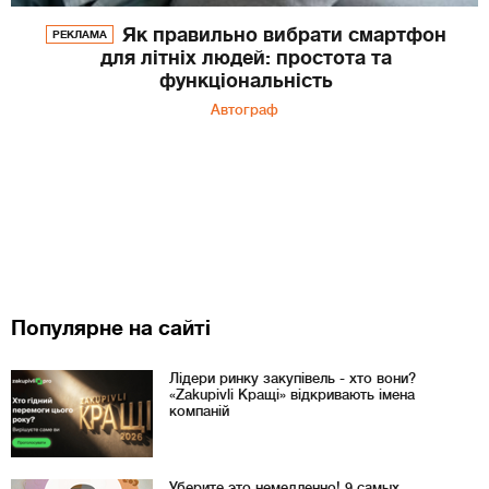
Як правильно вибрати смартфон
РЕКЛАМА
для літніх людей: простота та
функціональність
Автограф
Популярне на сайті
Лідери ринку закупівель - хто вони?
«Zakupivli Кращі» відкривають імена
компаній
Уберите это немедленно! 9 самых