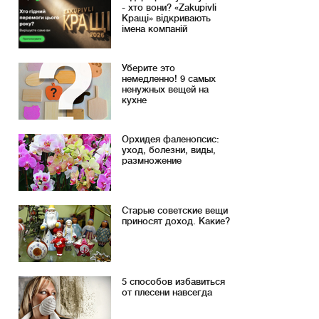
- хто вони? «Zakupivli
Кращі» відкривають
імена компаній
Уберите это
немедленно! 9 самых
ненужных вещей на
кухне
Орхидея фаленопсис:
уход, болезни, виды,
размножение
Старые советские вещи
приносят доход. Какие?
5 способов избавиться
от плесени навсегда