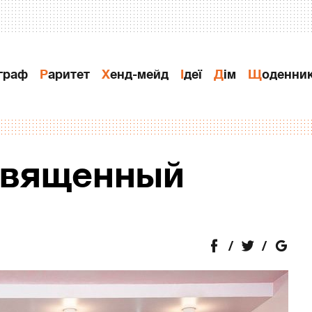
ограф
Раритет
Хенд-мейд
Ідеї
Дiм
Щоденни
священный