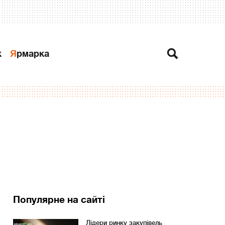
к
Ярмарка
Популярне на сайті
Лідери ринку закупівель