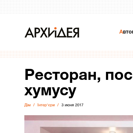
Авт
Ресторан, по
хумусу
Дiм
Інтер'єри
3 июня 2017