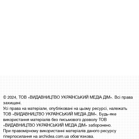
© 2024, ТОВ «ВИДАВНИЦТВО УКРАЇНСЬКИЙ МЕДІА ДІМ». Всі права
захищені.
Усі права на матеріали, опубліковані на цьому ресурсі, належать
ТОВ «ВИДАВНИЦТВО УКРАЇНСЬКИЙ МЕДІА ДІМ». Будь-яке
використання матеріалів без письмового дозволу ТОВ
«ВИДАВНИЦТВО УКРАЇНСЬКИЙ МЕДІА ДІМ» заборонено.
При правомірному використанні матеріалів даного ресурсу
гіперпосилання на archidea.com.ua обов'язкова.