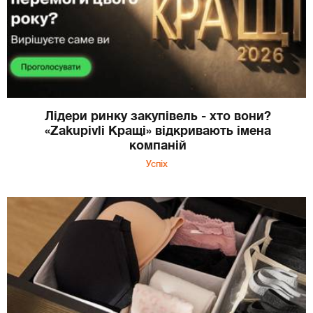
Лідери ринку закупівель - хто вони?
«Zakupivli Кращі» відкривають імена
компаній
Успіх