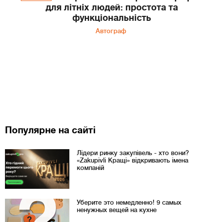
для літніх людей: простота та
функціональність
Автограф
Популярне на сайті
Лідери ринку закупівель - хто вони?
«Zakupivli Кращі» відкривають імена
компаній
Уберите это немедленно! 9 самых
ненужных вещей на кухне