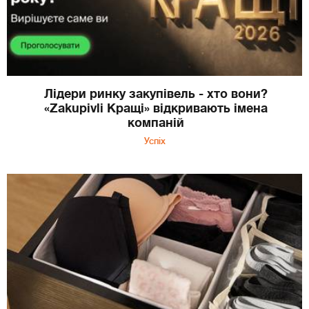
Лідери ринку закупівель - хто вони?
«Zakupivli Кращі» відкривають імена
компаній
Успіх