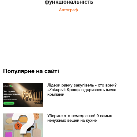
функціональність
Автограф
Популярне на сайті
Лідери ринку закупівель - хто вони?
«Zakupivli Кращі» відкривають імена
компаній
Уберите это немедленно! 9 самых
ненужных вещей на кухне