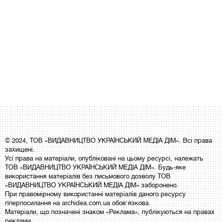
© 2024, ТОВ «ВИДАВНИЦТВО УКРАЇНСЬКИЙ МЕДІА ДІМ». Всі права
захищені.
Усі права на матеріали, опубліковані на цьому ресурсі, належать
ТОВ «ВИДАВНИЦТВО УКРАЇНСЬКИЙ МЕДІА ДІМ». Будь-яке
використання матеріалів без письмового дозволу ТОВ
«ВИДАВНИЦТВО УКРАЇНСЬКИЙ МЕДІА ДІМ» заборонено.
При правомірному використанні матеріалів даного ресурсу
гіперпосилання на archidea.com.ua обов'язкова.
Матеріали, що позначені знаком «Реклама», публікуються на правах
реклами.