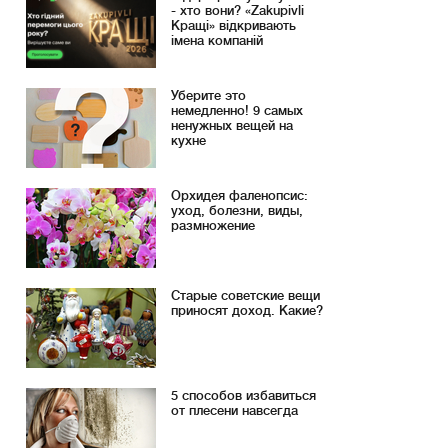
- хто вони? «Zakupivli
Кращі» відкривають
імена компаній
Уберите это
немедленно! 9 самых
ненужных вещей на
кухне
Орхидея фаленопсис:
уход, болезни, виды,
размножение
Старые советские вещи
приносят доход. Какие?
5 способов избавиться
от плесени навсегда