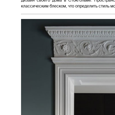
дизайн своего дома в Стокгольме. Простран
классическим блеском, что определить стиль мо