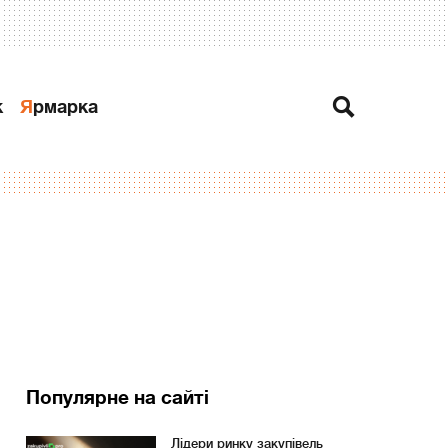
к
Ярмарка
Популярне на сайті
Лідери ринку закупівель