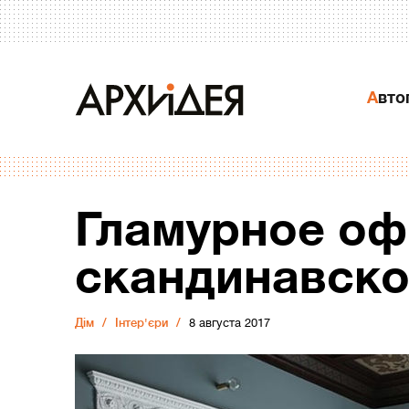
Авт
Гламурное о
скандинавско
Дiм
Інтер'єри
8 августа 2017