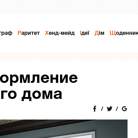
ограф
Раритет
Хенд-мейд
Ідеї
Дiм
Щоденни
формление
го дома