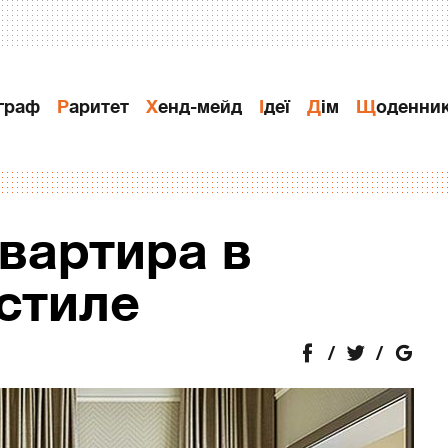
ограф
Раритет
Хенд-мейд
Ідеї
Дiм
Щоденни
вартира в
стиле