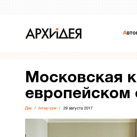
Авт
Московская к
европейском 
Дiм
Інтер'єри
29 августа 2017