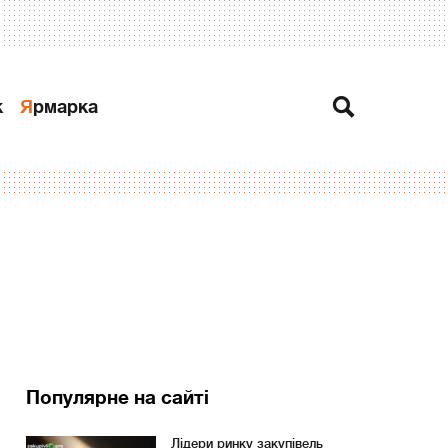
к
Ярмарка
Популярне на сайті
Лідери ринку закупівель