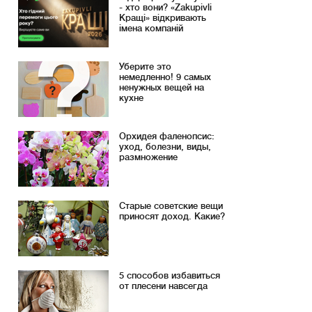
- хто вони? «Zakupivli
Кращі» відкривають
імена компаній
Уберите это
немедленно! 9 самых
ненужных вещей на
кухне
Орхидея фаленопсис:
уход, болезни, виды,
размножение
Старые советские вещи
приносят доход. Какие?
5 способов избавиться
от плесени навсегда