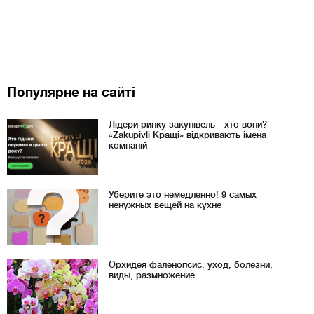
Популярне на сайті
Лідери ринку закупівель - хто вони?
«Zakupivli Кращі» відкривають імена
компаній
Уберите это немедленно! 9 самых
ненужных вещей на кухне
Орхидея фаленопсис: уход, болезни,
виды, размножение