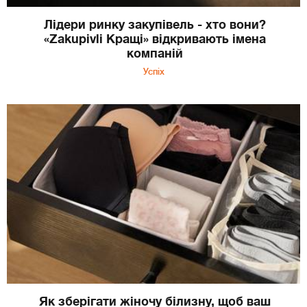
Лідери ринку закупівель - хто вони?
«Zakupivli Кращі» відкривають імена
компаній
Успіх
Як зберігати жіночу білизну, щоб ваш