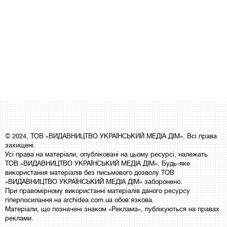
© 2024, ТОВ «ВИДАВНИЦТВО УКРАЇНСЬКИЙ МЕДІА ДІМ». Всі права
захищені.
Усі права на матеріали, опубліковані на цьому ресурсі, належать
ТОВ «ВИДАВНИЦТВО УКРАЇНСЬКИЙ МЕДІА ДІМ». Будь-яке
використання матеріалів без письмового дозволу ТОВ
«ВИДАВНИЦТВО УКРАЇНСЬКИЙ МЕДІА ДІМ» заборонено.
При правомірному використанні матеріалів даного ресурсу
гіперпосилання на archidea.com.ua обов'язкова.
Матеріали, що позначені знаком «Реклама», публікуються на правах
реклами.