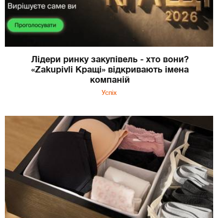
Лідери ринку закупівель - хто вони?
«Zakupivli Кращі» відкривають імена
компаній
Успіх