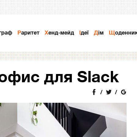
ограф
Раритет
Хенд-мейд
Ідеї
Дiм
Щоденни
офис для Slack