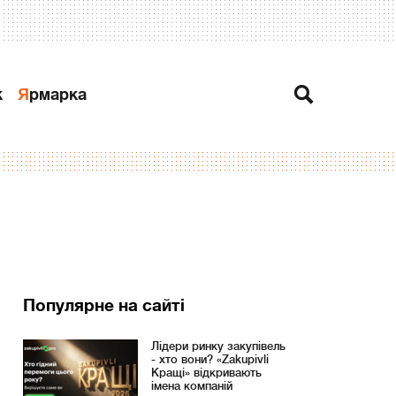
к
Ярмарка
Популярне на сайті
Лідери ринку закупівель
- хто вони? «Zakupivli
Кращі» відкривають
імена компаній