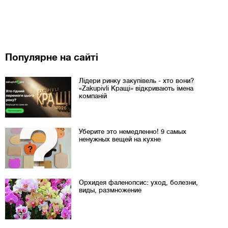
Популярне на сайті
Лідери ринку закупівель - хто вони?
«Zakupivli Кращі» відкривають імена
компаній
Уберите это немедленно! 9 самых
ненужных вещей на кухне
Орхидея фаленопсис: уход, болезни,
виды, размножение