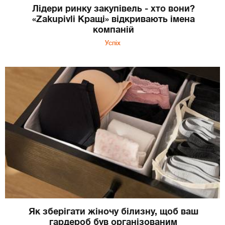
Лідери ринку закупівель - хто вони?
«Zakupivli Кращі» відкривають імена
компаній
Успіх
Як зберігати жіночу білизну, щоб ваш
гардероб був організованим