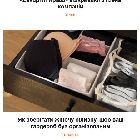
«Zakupivli Кращі» відкривають імена
компаній
Успіх
Як зберігати жіночу білизну, щоб ваш
гардероб був організованим
Головна