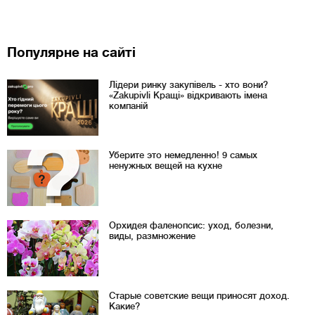
Популярне на сайті
Лідери ринку закупівель - хто вони?
«Zakupivli Кращі» відкривають імена
компаній
Уберите это немедленно! 9 самых
ненужных вещей на кухне
Орхидея фаленопсис: уход, болезни,
виды, размножение
Старые советские вещи приносят доход.
Какие?