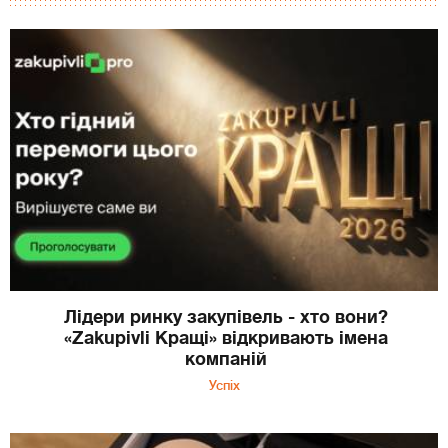
Лідери ринку закупівель - хто вони?
«Zakupivli Кращі» відкривають імена
компаній
Успіх