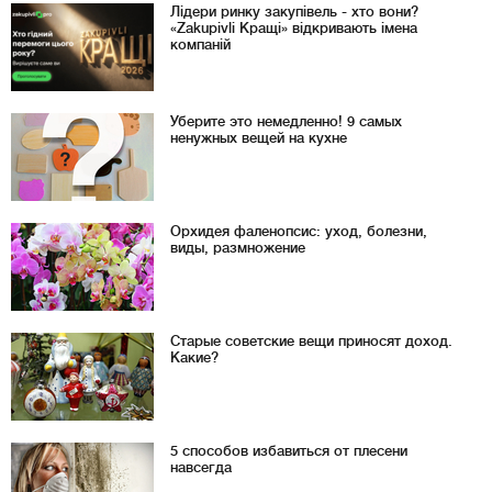
Лідери ринку закупівель - хто вони?
«Zakupivli Кращі» відкривають імена
компаній
Уберите это немедленно! 9 самых
ненужных вещей на кухне
Орхидея фаленопсис: уход, болезни,
виды, размножение
Старые советские вещи приносят доход.
Какие?
5 способов избавиться от плесени
навсегда