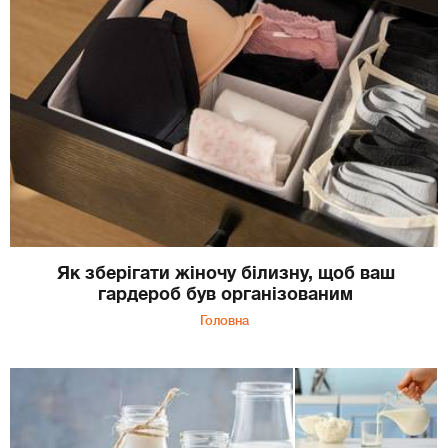
Як зберігати жіночу білизну, щоб ваш
гардероб був організованим
Головна