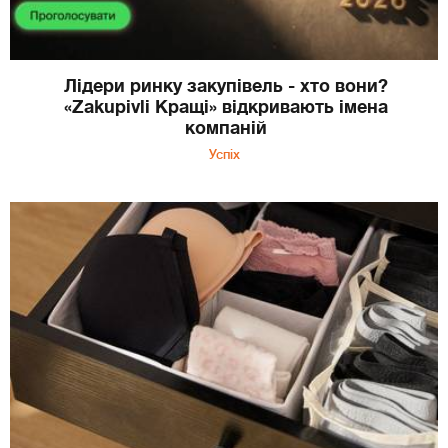
Лідери ринку закупівель - хто вони?
«Zakupivli Кращі» відкривають імена
компаній
Успіх