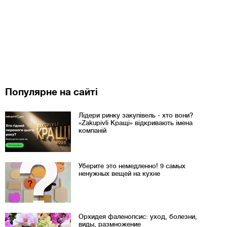
Популярне на сайті
Лідери ринку закупівель - хто вони?
«Zakupivli Кращі» відкривають імена
компаній
Уберите это немедленно! 9 самых
ненужных вещей на кухне
Орхидея фаленопсис: уход, болезни,
виды, размножение