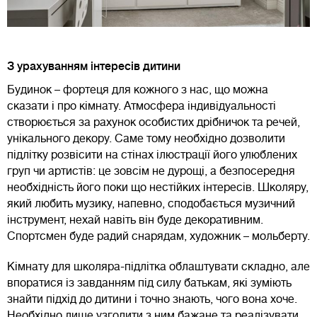
З урахуванням інтересів дитини
Будинок – фортеця для кожного з нас, що можна
сказати і про кімнату. Атмосфера індивідуальності
створюється за рахунок особистих дрібничок та речей,
унікального декору. Саме тому необхідно дозволити
підлітку розвісити на стінах ілюстрації його улюблених
груп чи артистів: це зовсім не дурощі, а безпосередня
необхідність його поки що нестійких інтересів. Школяру,
який любить музику, напевно, сподобається музичний
інструмент, нехай навіть він буде декоративним.
Спортсмен буде радий снарядам, художник – мольберту.
Кімнату для школяра-підлітка облаштувати складно, але
впоратися із завданням під силу батькам, які зуміють
знайти підхід до дитини і точно знають, чого вона хоче.
Необхідно лише узгодити з ним бажане та реалізувати