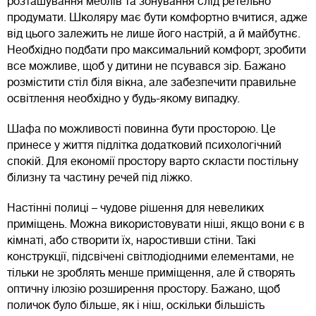
розташування меблів та зонування слід ретельно
продумати. Школяру має бути комфортно вчитися, адже
від цього залежить не лише його настрій, а й майбутнє.
Необхідно подбати про максимальний комфорт, зробити
все можливе, щоб у дитини не псувався зір. Бажано
розмістити стіл біля вікна, але забезпечити правильне
освітлення необхідно у будь-якому випадку.
Шафа по можливості повинна бути просторою. Це
принесе у життя підлітка додатковий психологічний
спокій. Для економії простору варто скласти постільну
білизну та частину речей під ліжко.
Настінні полиці – чудове рішення для невеликих
приміщень. Можна використовувати ніші, якщо вони є в
кімнаті, або створити їх, наростивши стіни. Такі
конструкції, підсвічені світлодіодними елементами, не
тільки не зроблять менше приміщення, але й створять
оптичну ілюзію розширення простору. Бажано, щоб
поличок було більше, як і ніш, оскільки більшість