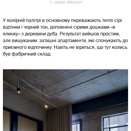
© Jessie Webster
У колірній палітрі в основному переважають теплі сірі
відтінки і чорний тон, доповнені сірими дошками «в
ялинку» з деревини дуба. Результат вийшов простим,
але вишуканим: затишні апартаменти, які спонукають до
приємного відпочинку. Навіть не віриться, що тут колись
був фабричний склад.