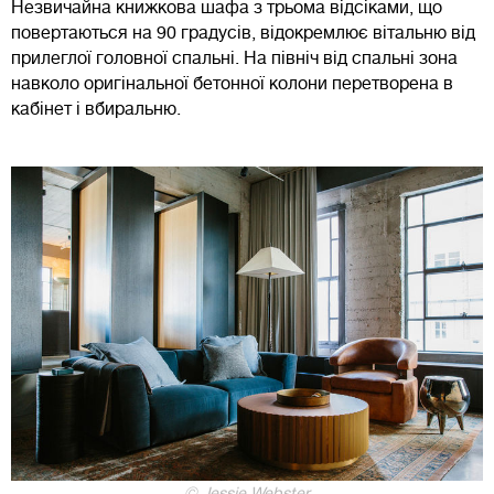
Незвичайна книжкова шафа з трьома відсіками, що
повертаються на 90 градусів, відокремлює вітальню від
прилеглої головної спальні. На північ від спальні зона
навколо оригінальної бетонної колони перетворена в
кабінет і вбиральню.
© Jessie Webster