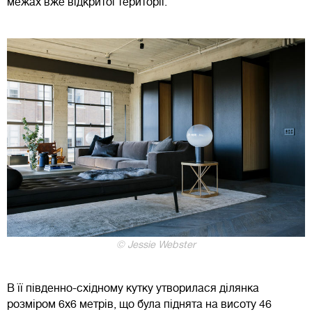
межах вже відкритої території.
© Jessie Webster
В її південно-східному кутку утворилася ділянка
розміром 6х6 метрів, що була піднята на висоту 46