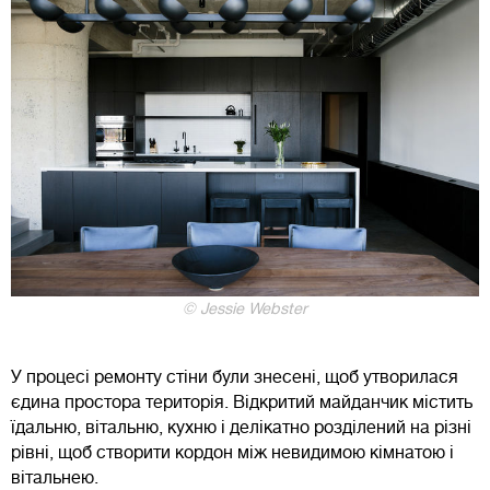
© Jessie Webster
У процесі ремонту стіни були знесені, щоб утворилася
єдина простора територія. Відкритий майданчик містить
їдальню, вітальню, кухню і делікатно розділений на різні
рівні, щоб створити кордон між невидимою кімнатою і
вітальнею.