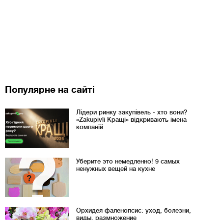
Популярне на сайті
Лідери ринку закупівель - хто вони?
«Zakupivli Кращі» відкривають імена
компаній
Уберите это немедленно! 9 самых
ненужных вещей на кухне
Орхидея фаленопсис: уход, болезни,
виды, размножение