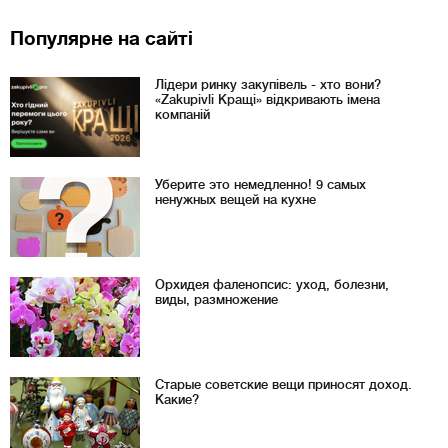
Популярне на сайті
Лідери ринку закупівель - хто вони?
«Zakupivli Кращі» відкривають імена
компаній
Уберите это немедленно! 9 самых
ненужных вещей на кухне
Орхидея фаленопсис: уход, болезни,
виды, размножение
Старые советские вещи приносят доход.
Какие?