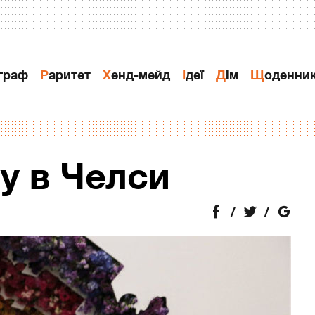
ограф
Раритет
Хенд-мейд
Ідеї
Дiм
Щоденни
у в Челси