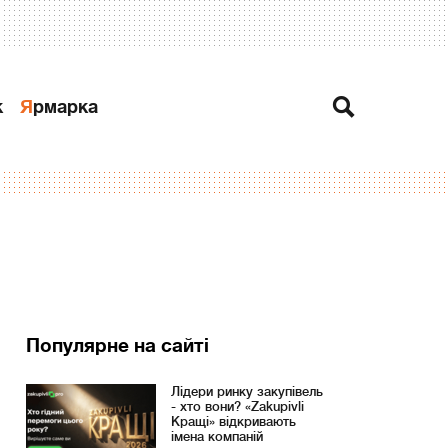
к
Ярмарка
Популярне на сайті
Лідери ринку закупівель
- хто вони? «Zakupivli
Кращі» відкривають
імена компаній