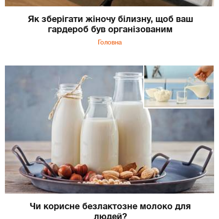
Як зберігати жіночу білизну, щоб ваш
гардероб був організованим
Головна
Чи корисне безлактозне молоко для
людей?