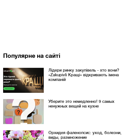
Популярне на сайті
Лідери ринку закупівель - хто вони?
«Zakupivli Кращі» відкривають імена
компаній
Уберите это немедленно! 9 самых
ненужных вещей на кухне
Орхидея фаленопсис: уход, болезни,
виды, размножение