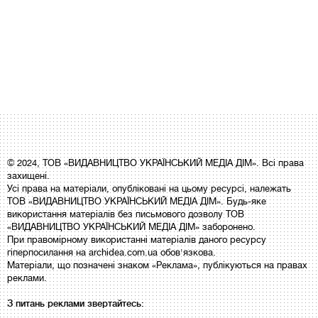
© 2024, ТОВ «ВИДАВНИЦТВО УКРАЇНСЬКИЙ МЕДІА ДІМ». Всі права
захищені.
Усі права на матеріали, опубліковані на цьому ресурсі, належать
ТОВ «ВИДАВНИЦТВО УКРАЇНСЬКИЙ МЕДІА ДІМ». Будь-яке
використання матеріалів без письмового дозволу ТОВ
«ВИДАВНИЦТВО УКРАЇНСЬКИЙ МЕДІА ДІМ» заборонено.
При правомірному використанні матеріалів даного ресурсу
гіперпосилання на archidea.com.ua обов'язкова.
Матеріали, що позначені знаком «Реклама», публікуються на правах
реклами.
З питань реклами звертайтесь: