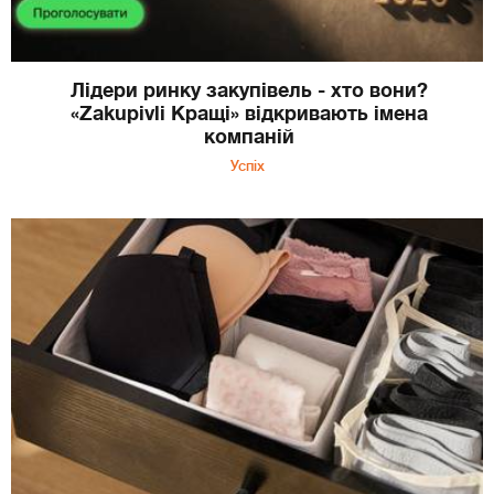
Лідери ринку закупівель - хто вони?
«Zakupivli Кращі» відкривають імена
компаній
Успіх