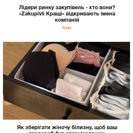
Лідери ринку закупівель - хто вони?
«Zakupivli Кращі» відкривають імена
компаній
Успіх
Як зберігати жіночу білизну, щоб ваш