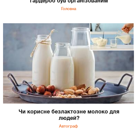
гардероб був організованим
Головна
Чи корисне безлактозне молоко для
людей?
Автограф