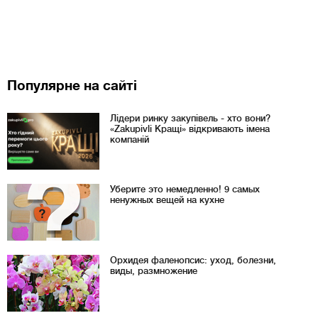
Популярне на сайті
Лідери ринку закупівель - хто вони?
«Zakupivli Кращі» відкривають імена
компаній
Уберите это немедленно! 9 самых
ненужных вещей на кухне
Орхидея фаленопсис: уход, болезни,
виды, размножение