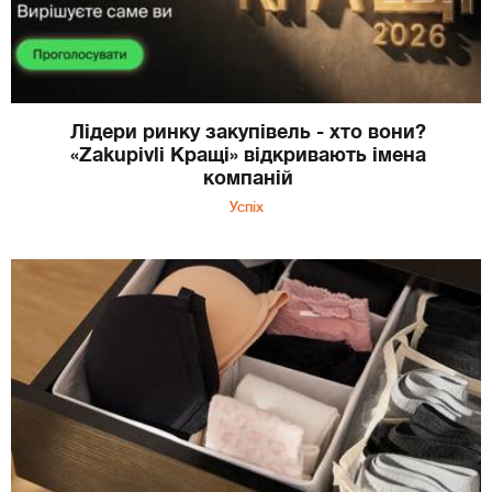
Лідери ринку закупівель - хто вони?
«Zakupivli Кращі» відкривають імена
компаній
Успіх