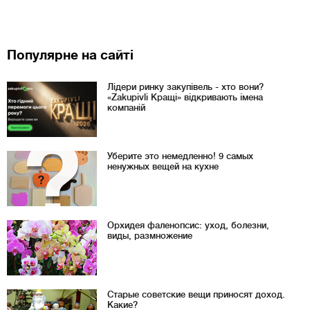
Популярне на сайті
Лідери ринку закупівель - хто вони?
«Zakupivli Кращі» відкривають імена
компаній
Уберите это немедленно! 9 самых
ненужных вещей на кухне
Орхидея фаленопсис: уход, болезни,
виды, размножение
Старые советские вещи приносят доход.
Какие?