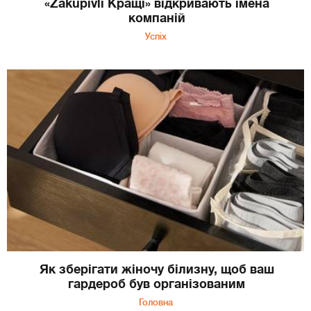
«Zakupivli Кращі» відкривають імена
компаній
Успіх
Як зберігати жіночу білизну, щоб ваш
гардероб був організованим
Головна