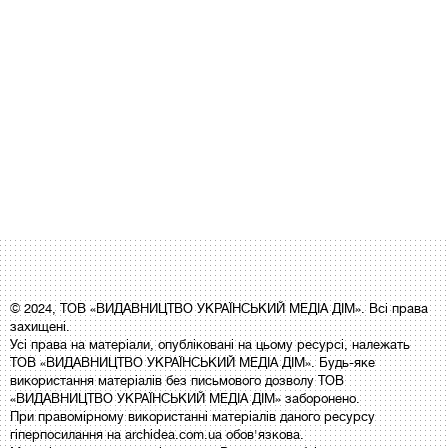
© 2024, ТОВ «ВИДАВНИЦТВО УКРАЇНСЬКИЙ МЕДІА ДІМ». Всі права
захищені.
Усі права на матеріали, опубліковані на цьому ресурсі, належать
ТОВ «ВИДАВНИЦТВО УКРАЇНСЬКИЙ МЕДІА ДІМ». Будь-яке
використання матеріалів без письмового дозволу ТОВ
«ВИДАВНИЦТВО УКРАЇНСЬКИЙ МЕДІА ДІМ» заборонено.
При правомірному використанні матеріалів даного ресурсу
гіперпосилання на archidea.com.ua обов'язкова.