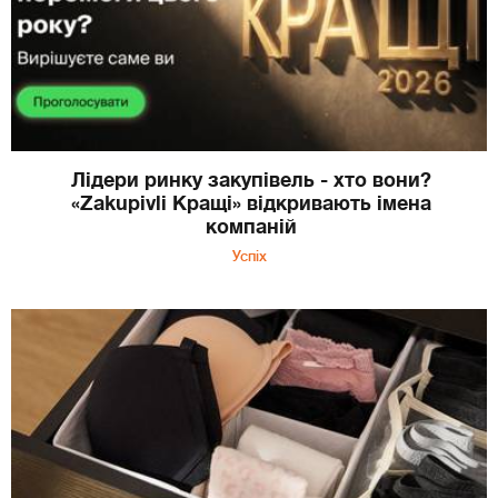
Лідери ринку закупівель - хто вони?
«Zakupivli Кращі» відкривають імена
компаній
Успіх