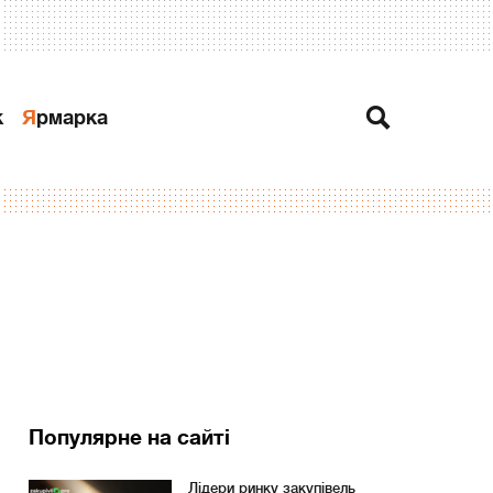
к
Ярмарка
Популярне на сайті
Лідери ринку закупівель