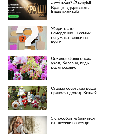
- хто вони? «Zakupivli
Кращі» відкривають
імена компаній
Уберите это
немедленно! 9 самых
ненужных вещей на
кухне
Орхидея фаленопсис:
уход, болезни, виды,
размножение
Старые советские вещи
приносят доход. Какие?
5 способов избавиться
от плесени навсегда